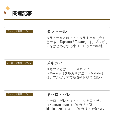
関連記事
タラトール
ブルガリア料理 ブルガリアの食べ物
タラトールとは・・・タラトール（たら
とーる・Таратор / Tarator）は、ブルガリ
アをはじめとする東ヨーロッパの各地で
食されているスープ。特にブルガリア名
物として知られる。冷製ヨーグルトスー
プ。前菜。トルコや東部地中海沿岸地方
では...
メキツィ
ブルガリア料理 ブルガリアの食べ物
メキツィとは・・・メキツィ
（Мекици（ブルガリア語）・Mekitsi）
は、ブルガリアで朝食やおやつに食べら
れている小ぶりの揚げパン。ブルガリア
のドーナツ。ブルガリアの食べ物、ブル
ガリア料理。ブルガリアの菓子。単数形
はメキツァ（Мекиц...
キセロ・ゼレ
ブルガリア料理 ブルガリアの食べ物
キセロ・ゼレとは・・・キセロ・ゼレ
（Кисело зеле（ブルガリア語）・
kiselo zele）は、ブルガリアで食べられ
ているキャベツの漬物。キャベツの塩漬