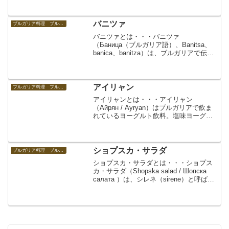
け。ドイツのキャベツの漬物・ザワーク
ラウトによく似ているが、ブルガリアの
キセロ・...
バニツァ
ブルガリア料理 ブルガリアの食べ物
バニツァとは・・・バニツァ
（Баница（ブルガリア語）、Banitsa、
banica、banitza）は、ブルガリアで伝統
的に食べられているキッシュやパイによ
く似た料理。小麦粉で作る皮に、卵やチ
ーズ（シレネ（sirene）、フェタチーズ
（...
アイリャン
ブルガリア料理 ブルガリアの食べ物
アイリャンとは・・・アイリャン
（Айрян / Ayryan）はブルガリアで飲ま
れているヨーグルト飲料。塩味ヨーグル
トドリンク。By Biso (Own work) , via
Wikimedia Commonsブルガリアでは、キ
セロ・ムリ...
ショプスカ・サラダ
ブルガリア料理 ブルガリアの食べ物
ショプスカ・サラダとは・・・ショプス
カ・サラダ（Shopska salad / Шопска
салата ）は、シレネ（sirene）と呼ばれ
るチーズを用いたブルガリアで食べられ
ているサラダの一つ。ブルガリア料理。
シレネを細かくし、トマト...