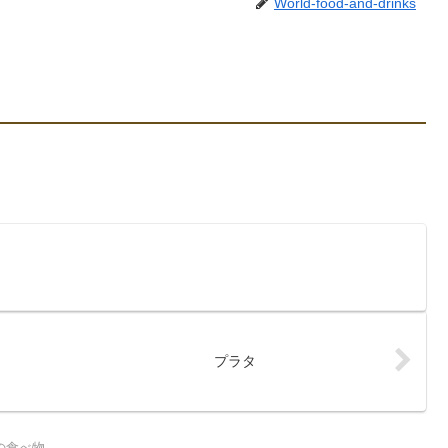
World-food-and-drinks
プラタ
の食べ物