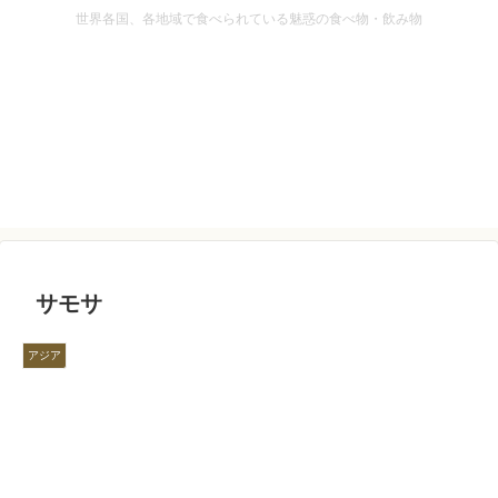
世界各国、各地域で食べられている魅惑の食べ物・飲み物
サモサ
アジア