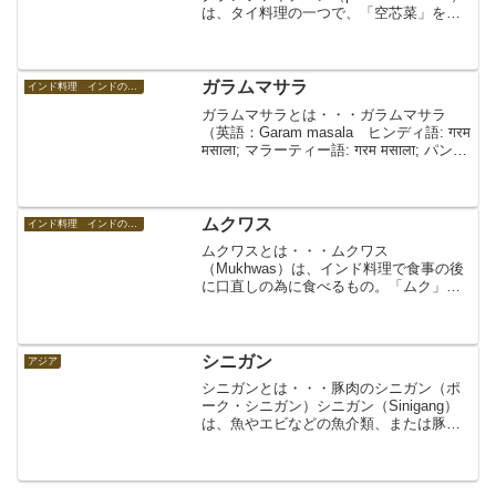
は、タイ料理の一つで、「空芯菜」を炒
めたもの。「空芯菜炒め」は、中国から
東南アジアにかけての広い地域で見られ
る炒めもの。タイではレストランから屋
台に至る...
ガラムマサラ
インド料理 インドの食べ物
ガラムマサラとは・・・ガラムマサラ
（英語：Garam masala ヒンディ語: गरम
मसाला; マラーティー語: गरम मसाला; パンジ
ャーブ語: ਗਰਮ ਮਸਾਲਾ; グジャラート語:
ગરમ મસાલા; ウルドゥー語: ...
ムクワス
インド料理 インドの食べ物
ムクワスとは・・・ムクワス
（Mukhwas）は、インド料理で食事の後
に口直しの為に食べるもの。「ムク」が
「口」、「ワス」が「香り」を意味す
る。清涼剤的なお口直しの一種。フェン
ネルシード（ヒンディ語でソンフ、ソー
ンフ）が基本で、クローブやカル...
シニガン
アジア
シニガンとは・・・豚肉のシニガン（ポ
ーク・シニガン）シニガン（Sinigang）
は、魚やエビなどの魚介類、または豚肉
や鶏肉、牛肉などの肉類と、トマト、玉
ねぎ、にんにく、タマリンドなどを用い
て魚醤などで調味して作られるスープ。
フィリピンの伝統...