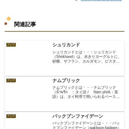
関連記事
シュリカンド
アジア
シュリカンドとは・・・シュリカンド
（Shrikhand）は、水きりヨーグルトに、
砂糖、サフラン、カルダモン、ピスタチ
オなどを加えて作るもの。インドのスイ
ーツの一つ。デザートとして食べられる
ほか、プリなどにつけて食べることもあ
る。マンゴーが入...
ナムプリック
アジア
ナムプリックとは・・・ナムプリック
（น้ำพริก ：タイ語 / Nam phrik：英
語）は、タイ料理で用いられるペース
ト、ディップ、ソースの一つ。すり鉢
で、唐辛子、ニンニク、ライム果汁、エ
シャロット、カピ（エビや小魚を発酵さ
せた調味料...
パックブンファイデーン
アジア
パックブンファイデーンとは・・・パッ
クブンファイデーン（pakboon-faideen）