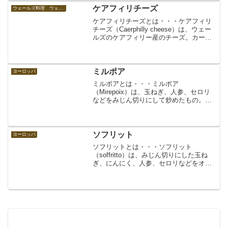
セルビアの郷土料理、セ...
ケアフィリチーズ
ウェールズ料理 ウェールズの食べ物
ケアフィリチーズとは・・・ケアフィリ
チーズ（Caerphilly cheese）は、ウェー
ルズのケアフィリー産のチーズ。カーフ
ィリィチーズ。ウェールズ特産のチーズ
で、ウェールズ名物の食べ物として知ら
れる。色は白くて硬め、クリーミーなの
が特徴...
ミルポア
ヨーロッパ
ミルポアとは・・・ミルポア
（Mirepoix）は、玉ねぎ、人参、セロリ
などをみじん切りにして炒めたもの。フ
ランス料理で、ソースのベースなどに用
いられる。レシピや作り手などにより、
豚バラ肉、ハムなどをみじん切りにして
加えたものや、ニンニク、エ...
ソフリット
ヨーロッパ
ソフリットとは・・・ソフリット
（soffritto）は、みじん切りにした玉ね
ぎ、にんにく、人参、セロリなどをオリ
ーブオイルなどの油で炒めたもの。イタ
リア料理の、ボロネーゼの様なパスタソ
ースやリゾット、スープ、ソースのベー
ス、肉料理や魚料理な...