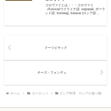
コロヴァイとは・・・コロヴァイ
（Korovai/ウクライナ語: коровай, ポーラ
ンド語: korowaj), karavai (ロシア語:
каравай)、または or kravai (ブルガリア
語: кравай)）は、ウクライ...
クーリビヤック
チーズ・フォンデュ
ホーム
ヨーロッパ
ロシア料理 ロシアの食べ物