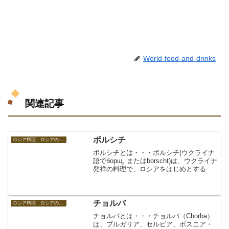
World-food-and-drinks
関連記事
ボルシチ
ロシア料理 ロシアの食べ物
ボルシチとは・・・ボルシチ(ウクライナ
語でборщ, またはborscht)は、ウクライナ
発祥の料理で、ロシアをはじめとする東
欧諸国で親しまれている。ほとんどの場
合、主な材料としてビートが用いられる
が、トマトが主に用いられる場合もあ
る。ビー...
チョルバ
ロシア料理 ロシアの食べ物
チョルバとは・・・チョルバ（Chorba）
は、ブルガリア、セルビア、ボスニア・