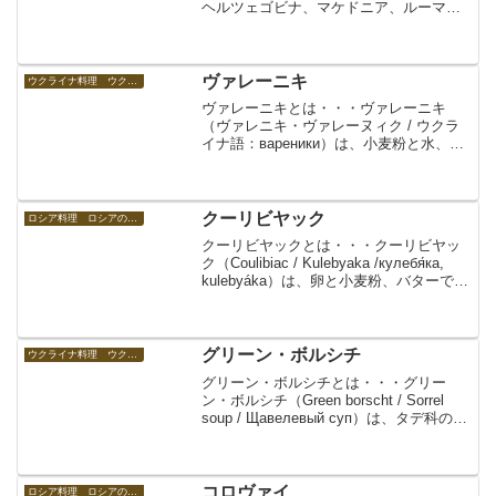
ヘルツェゴビナ、マケドニア、ルーマニ
ア、トルコ、ロシア、キルギス、カザフ
スタン、ウズベキスタン、アルジェリア
などのバルカン半島周辺国～東ヨーロッ
パ、中央アジア、北...
ヴァレーニキ
ウクライナ料理 ウクライナの食べ物
ヴァレーニキとは・・・ヴァレーニキ
（ヴァレニキ・ヴァレーヌィク / ウクラ
イナ語：вареники）は、小麦粉と水、
塩、卵、バターなどで作る皮に、茹でた
ジャガイモ、肉、チーズ、炒めた玉ね
ぎ、キノコ、豆、キャベツ、イチゴやサ
クランボ等の果物、...
クーリビヤック
ロシア料理 ロシアの食べ物
クーリビヤックとは・・・クーリビヤッ
ク（Coulibiac / Kulebyaka /кулебя́ка,
kulebyáka）は、卵と小麦粉、バターで作
るブリオッシュ生地で鮭（または、鰻、
タラ、チョウザメ、オヒョウなどの魚）
を包んで焼いた...
グリーン・ボルシチ
ウクライナ料理 ウクライナの食べ物
グリーン・ボルシチとは・・・グリー
ン・ボルシチ（Green borscht / Sorrel
soup / Щавелевый суп）は、タデ科の多
年草スイバ（ソレル）を用いたスープ。
ソレル・スープ。ウクライナの郷土料
理・家庭料理として知...
コロヴァイ
ロシア料理 ロシアの食べ物