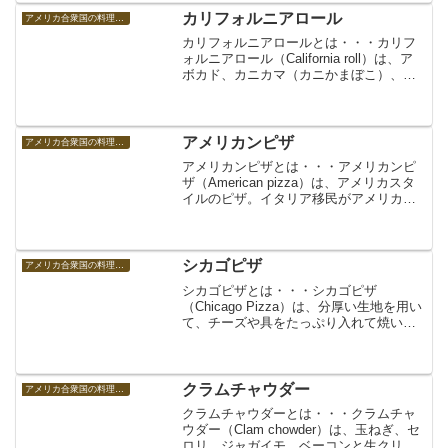
たといわれる...
カリフォルニアロール
アメリカ合衆国の料理 アメリカの食べ物
カリフォルニアロールとは・・・カリフ
ォルニアロール（California roll）は、ア
ボカド、カニカマ（カニかまぼこ）、レ
タス、貝割れ大根、マヨネーズなどを入
れて海苔を内側にして巻く「裏巻」にし
た巻寿司の一種。カリフォルニア巻き、
加州巻...
アメリカンピザ
アメリカ合衆国の料理 アメリカの食べ物
アメリカンピザとは・・・アメリカンピ
ザ（American pizza）は、アメリカスタ
イルのピザ。イタリア移民がアメリカに
持ち込んだピザがその発祥で、アメリカ
の食文化に合わせて色々とアレンジが加
えられ、進化（変化）したもの。全般的
に、大きく...
シカゴピザ
アメリカ合衆国の料理 アメリカの食べ物
シカゴピザとは・・・シカゴピザ
（Chicago Pizza）は、分厚い生地を用い
て、チーズや具をたっぷり入れて焼いた
ピザ。シカゴスタイルのピザ。ディープ
ディッシュピザ。シカゴピザ（ディープ
ディッシュピザ）
クラムチャウダー
アメリカ合衆国の料理 アメリカの食べ物
クラムチャウダーとは・・・クラムチャ
ウダー（Clam chowder）は、玉ねぎ、セ
ロリ、ジャガイモ、ベーコンと生クリー