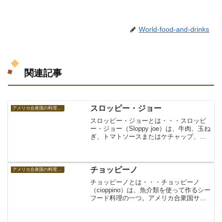
World-food-and-drinks
関連記事
スロッピー・ジョー
アメリカ合衆国の料理 アメリカの食べ物
スロッピー・ジョーとは・・・スロッピ
ー・ジョー（Sloppy joe）は、牛肉、玉ね
ぎ、トマトソースまたはケチャップ、ウ
スターソース（ウスターシャソース/ウー
スターソース）、と様々な調味料で味付
けされたバーガーをバンズで挟んだも
の。サンドイ...
チョッピーノ
アメリカ合衆国の料理 アメリカの食べ物
チョッピーノとは・・・チョッピーノ
（cioppino）は、魚介類を使って作るシー
フード料理の一つ。アメリカ合衆国サン
フランシスコの郷土料理、名物料理の一
つとして知られる。今から100年以上前に
ノースビーチのイタリア系移民が考案し