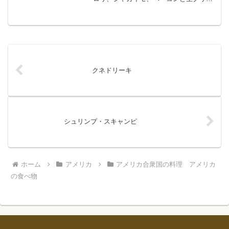
ム、牛乳などを用いて作られるチャウダ
ー（スープの一種）のうち、特にクラム
（ホンビノスガイなどの二枚貝）を用い
て作られるも...
クネドリーキ
シュリンプ・スキャンピ
ホーム
アメリカ
アメリカ合衆国の料理 アメリカ
の食べ物