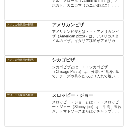
ォルニアロール（California roll）は、ア
ボカド、カニカマ（カニかまぼこ）、レ
タス、貝割れ大根、マヨネーズなどを入
れて海苔を内側にして巻く「裏巻」にし
た巻寿司の一種。カリフォルニア巻き、
加州巻...
アメリカンピザ
アメリカ合衆国の料理 アメリカの食べ物
アメリカンピザとは・・・アメリカンピ
ザ（American pizza）は、アメリカスタ
イルのピザ。イタリア移民がアメリカに
持ち込んだピザがその発祥で、アメリカ
の食文化に合わせて色々とアレンジが加
えられ、進化（変化）したもの。全般的
に、大きく...
シカゴピザ
アメリカ合衆国の料理 アメリカの食べ物
シカゴピザとは・・・シカゴピザ
（Chicago Pizza）は、分厚い生地を用い
て、チーズや具をたっぷり入れて焼いた
ピザ。シカゴスタイルのピザ。ディープ
ディッシュピザ。シカゴピザ（ディープ
ディッシュピザ）
スロッピー・ジョー
アメリカ合衆国の料理 アメリカの食べ物
スロッピー・ジョーとは・・・スロッピ
ー・ジョー（Sloppy joe）は、牛肉、玉ね
ぎ、トマトソースまたはケチャップ、ウ
スターソース（ウスターシャソース/ウー
スターソース）、と様々な調味料で味付
けされたバーガーをバンズで挟んだも