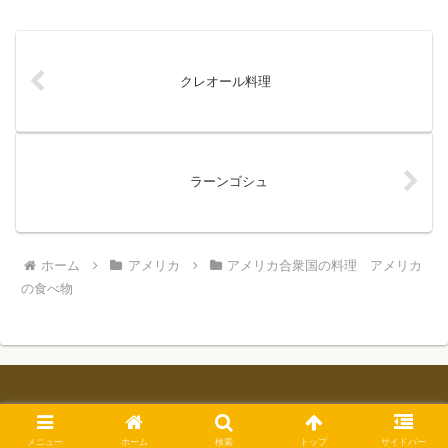
の。サンドイ...
クレオール料理
ラーンゴシュ
ホーム
アメリカ
アメリカ合衆国の料理 アメリカ
の食べ物
© 2025 世界の食べ物用語辞典. All Rights Reserved.
メニュー
ホーム
検索
トップ
サイドバー