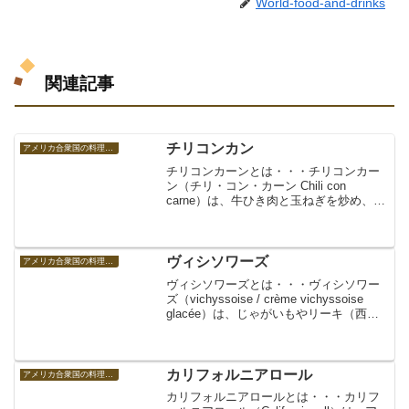
World-food-and-drinks
関連記事
チリコンカン
アメリカ合衆国の料理 アメリカの食べ物
チリコンカーンとは・・・チリコンカー
ン（チリ・コン・カーン Chili con
carne）は、牛ひき肉と玉ねぎを炒め、ト
マト、ピーマン、豆の水煮（インゲン豆
等）、チリパウダーなどを加えて煮込ん
だ料理。メキシコ料理由来のアメリカの
郷土料理、...
ヴィシソワーズ
アメリカ合衆国の料理 アメリカの食べ物
ヴィシソワーズとは・・・ヴィシソワー
ズ（vichyssoise / crème vichyssoise
glacée）は、じゃがいもやリーキ（西洋
ネギ・西洋ポロネギ）、玉ねぎなどを茹
でてから裏ごしし、ブイヨンや生クリー
ムなどを加えて作る冷製...
カリフォルニアロール
アメリカ合衆国の料理 アメリカの食べ物
カリフォルニアロールとは・・・カリフ