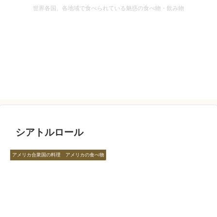
世界各国、各地域で食べられている魅惑の食べ物・飲み物
シアトルロール
アメリカ合衆国の料理 アメリカの食べ物