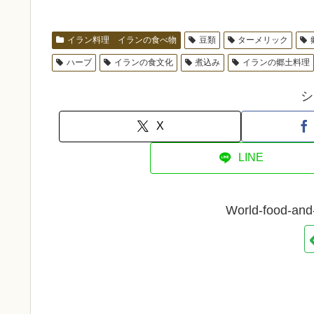
イラン料理 イランの食べ物
豆類
ターメリック
ハーブ
イランの食文化
煮込み
イランの郷土料理
シ
X
LINE
World-food-