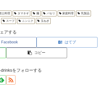
郷土料理
タマネギ
麺
パセリ
家庭料理
乳製品
スープ
ニンニク
玉ねぎ
ェアする
Facebook
はてブ
コピー
and-drinksをフォローする