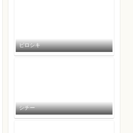
ピロシキ
シチー