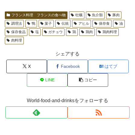
フランス料理 フランスの食べ物
牡蠣
魚介類
豚肉
調理法
鴨
菓子
伝統
アヒル
保存食
油
保存食品
塩
ガチョウ
鶏
鶏肉
鶏肉料理
肉料理
シェアする
X
Facebook
はてブ
LINE
コピー
World-food-and-drinksをフォローする