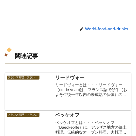
World-food-and-drinks
関連記事
リードヴォー
フランス料理 フランスの食べ物
リードヴォーとは・・・リードヴォー
（ris de veau)は、フランス語で仔牛（お
よそ生後一年以内の未成熟の個体）の胸
腺のこと。仔羊のものはリーダニョー(ris
d'agneau）という。柔らかな食感と繊細
な味わいでフランス料理では珍重さ...
ベッケオフ
フランス料理 フランスの食べ物
ベッケオフとは・・・ベッケオフ
（Baeckeoffe）は、アルザス地方の郷土
料理。伝統的なオーブン料理。肉料理。