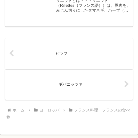
リエットとは・・・リエット
（Rillettes（フランス語））は、豚肉を、
みじん切りにしたタマネギ、ハーブ（タ
イム、ローリエ、セージ、パセリ等）、
ニンニク、白ワイン、塩、胡椒などと共
に煮込み、小さめの容器（ココットな
ど）に入れて冷やし固めた...
ピラフ
ギバニッツァ
ホーム
ヨーロッパ
フランス料理 フランスの食べ
物