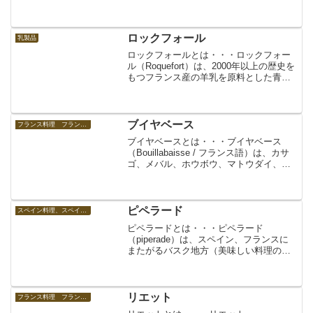
ベッコフ。肉のココット煮。ジャガイモ
と肉のオーブン煮込み。肉の白ワイン煮
込み。Baeckeoffeはアルザスの方言で
「パン屋のオ...
ロックフォール
乳製品
ロックフォールとは・・・ロックフォー
ル（Roquefort）は、2000年以上の歴史を
もつフランス産の羊乳を原料とした青カ
ビチーズ（ブルーチーズ）。羊飼いが洞
窟に置き忘れたチーズに青かびが生え、
それを食べてみたら美味しかった、とい
う偶然に出...
ブイヤベース
フランス料理 フランスの食べ物
ブイヤベースとは・・・ブイヤベース
（Bouillabaisse / フランス語）は、カサ
ゴ、メバル、ホウボウ、マトウダイ、ア
ンコウ、ベラなどの白身の魚やエビ、ア
サリやムール貝などの魚介類と、トマ
ト、じゃがいも、ニンニク、セロリ、玉
ねぎ、フェ...
ピペラード
スペイン料理、スペインの食べ物
ピペラードとは・・・ピペラード
（piperade）は、スペイン、フランスに
またがるバスク地方（美味しい料理の宝
庫といわれる）の伝統料理の一つ。バス
ク料理。バスクの家庭料理。郷土料理。
トマト、ニンニク、パプリカ（ピーマ
ン）、玉ねぎなどをオリー...
リエット
フランス料理 フランスの食べ物