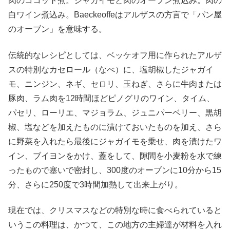
肉のココット煮。ジャガイモと肉のオーブン煮込み。肉の
白ワイン煮込み。Baeckeoffeはアルザスの方言で「パン屋
のオーブン」を意味する。
伝統的なレシピとしては、ベッケオフ用に作られたアルザ
スの特別なカセロール（なべ）に、塩胡椒したジャガイ
モ、ニンジン、ネギ、セロリ、玉ねぎ、さらに牛肉または
豚肉、ラム肉を12時間ほどピノグリのワイン、タイム、
パセリ、ローリエ、マジョラム、ジュニパーベリー、黒胡
椒、塩などを加えたものに漬けておいたものを加え、さら
に野菜を入れたら最後にジャガイモを乗せ、肉を漬けたワ
イン、ブイヨンをかけ、蓋をして、隙間を小麦粉を水で練
ったもので塞いで密封し、300度のオーブンに10分から15
分、さらに250度で3時間加熱して出来上がり。
現在では、クリスマスなどの特別な時に食べられていると
いうこの料理は、かつて、この地方の主婦達が材料を入れ