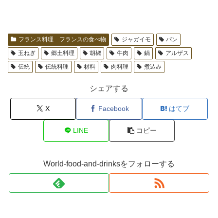
フランス料理 フランスの食べ物
ジャガイモ
パン
玉ねぎ
郷土料理
胡椒
牛肉
鍋
アルザス
伝統
伝統料理
材料
肉料理
煮込み
シェアする
X
Facebook
はてブ
LINE
コピー
World-food-and-drinksをフォローする