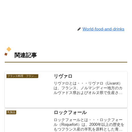
World-food-and-drinks
関連記事
リヴァロ
フランス料理 フランスの食べ物
リヴァロとは・・・リヴァロ（Livarot）
は、フランス、ノルマンディー地方のカ
ルヴァドス県およびオルヌ県で生産され
るチーズ。生乳から作られた柔らかいウ
ォッシュタイプのチーズで、強烈な匂い
が特徴。その名は、集落（コミューン）
の名「Livar...
ロックフォール
乳製品
ロックフォールとは・・・ロックフォー
ル（Roquefort）は、2000年以上の歴史を
もつフランス産の羊乳を原料とした青カ