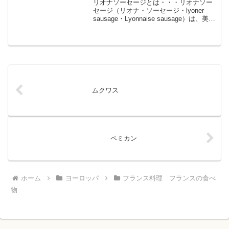
リオナソーセージとは・・・リオナソー
セージ（リオナ・ソーセージ・lyoner
sausage・Lyonnaise sausage）は、美食
の都として知られるフランス第二の都
市、フランス中部にあるリヨンを発祥と
するソーセージ。牛の腸に、豚肉、...
ムクワス
ペミカン
ホーム
ヨーロッパ
フランス料理 フランスの食べ
物