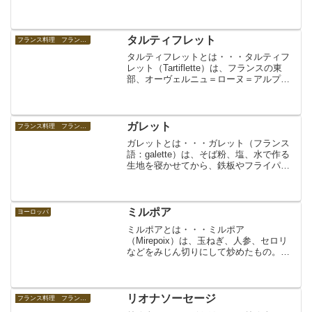
ビチーズ（ブルーチーズ）。羊飼いが洞
窟に置き忘れたチーズに青かびが生え、
それを食べてみたら美味しかった、とい
う偶然に出...
タルティフレット
フランス料理 フランスの食べ物
タルティフレットとは・・・タルティフ
レット（Tartiflette）は、フランスの東
部、オーヴェルニュ＝ローヌ＝アルプ地
域圏（Auvergne-Rhône-Alpes）のサヴォ
ワ地方の郷土料理。炒めた玉ねぎとベー
コン、ニンニク、茹でたジャガ...
ガレット
フランス料理 フランスの食べ物
ガレットとは・・・ガレット（フランス
語：galette）は、そば粉、塩、水で作る
生地を寝かせてから、鉄板やフライパン
などで薄く焼き上げ、卵やハム、魚介
類、チーズなどの乳製品、野菜類などを
包んだり添えたりしたもの。フランスの
郷土料理。特にフラ...
ミルポア
ヨーロッパ
ミルポアとは・・・ミルポア
（Mirepoix）は、玉ねぎ、人参、セロリ
などをみじん切りにして炒めたもの。フ
ランス料理で、ソースのベースなどに用
いられる。レシピや作り手などにより、
豚バラ肉、ハムなどをみじん切りにして
加えたものや、ニンニク、エ...
リオナソーセージ
フランス料理 フランスの食べ物