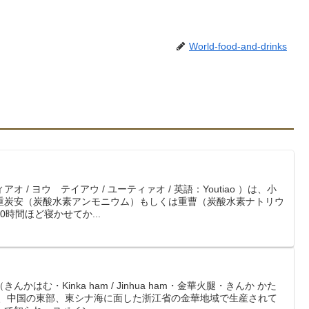
World-food-and-drinks
/ ヨウ テイアウ / ユーティァオ / 英語：Youtiao ）は、小
重炭安（炭酸水素アンモニウム）もしくは重曹（炭酸水素ナトリウ
時間ほど寝かせてか...
はむ・Kinka ham / Jinhua ham・金華火腿・きんか かた
は、中国の東部、東シナ海に面した浙江省の金華地域で生産されて