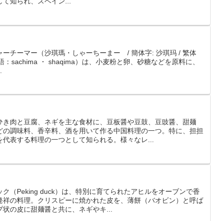
て知られ、スペイン...
チーマー（沙琪瑪・しゃーちーまー / 簡体字: 沙琪玛 / 繁体
 / 英語：sachima ・ shaqima）は、小麦粉と卵、砂糖などを原料に、
.
ひき肉と豆腐、ネギを主な食材に、豆板醤や豆鼓、豆豉醤、甜麺
どの調味料、香辛料、酒を用いて作る中国料理の一つ。特に、担担
代表する料理の一つとして知られる。様々なレ...
（Peking duck）は、特別に育てられたアヒルをオーブンで香
発祥の料理。クリスピーに焼かれた皮を、薄餅（バオビン）と呼ば
状の皮に甜麺醤と共に、ネギやキ...