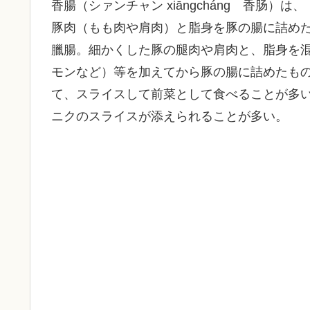
香腸（シァンチャン xiāngcháng 香肠）は、
豚肉（もも肉や肩肉）と脂身を豚の腸に詰め
臘腸。細かくした豚の腿肉や肩肉と、脂身を
モンなど）等を加えてから豚の腸に詰めたも
て、スライスして前菜として食べることが多
ニクのスライスが添えられることが多い。