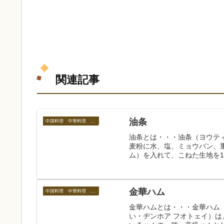
関連記事
油条
中国料理 中華料理 中国の食べ物
油条とは・・・油条（ヨウティアオ 
麦粉に水、塩、ミョウバン、
ム）を入れて、こねた生地を10
金華ハム
中国料理 中華料理 中国の食べ物
金華ハムとは・・・金華ハム（きんか
い・ヂンホア フオトェイ）