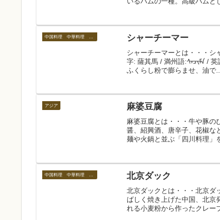
いるハムの一種。高級ハムとし
シャーチーマー
中国料理 中華料理 中国の食べ物
シャーチーマーとは・・・シャー
字: 薩其馬 / 満州語:ᠰᠠᠴᠢᠮᠠ
ふくらし粉で膨らませ、油で..
麻婆豆腐
アジア
麻婆豆腐とは・・・牛や豚の
醤、紹興酒、唐辛子、花椒な
麺や火鍋と並ぶ「四川料理」を
北京ダック
中国料理 中華料理 中国の食べ物
北京ダックとは・・・北京ダック
ばしく焼き上げた中国、北京
れる小麦粉から作ったクレープ