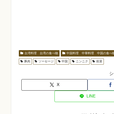
台湾料理 台湾の食べ物
中国料理 中華料理 中国の食べ
豚肉
ソーセージ
中国
ニンニク
前菜
シ
X
LINE