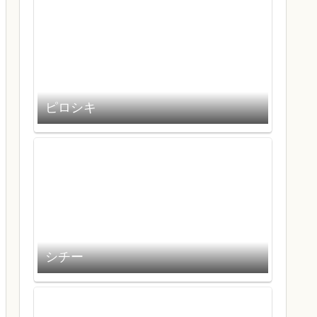
ピロシキ
シチー