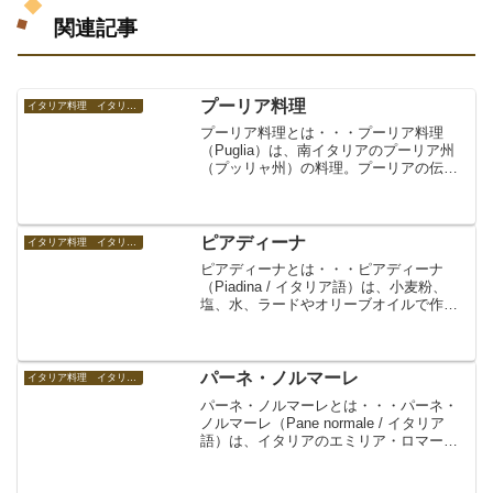
関連記事
プーリア料理
イタリア料理 イタリアの食べ物
プーリア料理とは・・・プーリア料理
（Puglia）は、南イタリアのプーリア州
（プッリャ州）の料理。プーリアの伝統
料理、プーリアの郷土料理のこと。プッ
リャ料理。人口約406万人、イタリアのか
かと部分に位置するプーリア州はアドリ
ア海とイオニア海...
ピアディーナ
イタリア料理 イタリアの食べ物
ピアディーナとは・・・ピアディーナ
（Piadina / イタリア語）は、小麦粉、
塩、水、ラードやオリーブオイルで作る
生地を薄く伸ばして焼いた無酵母のパ
ン。イタリアの北部ロマーニャ地方の料
理。ルッコラ、プロシュット、チーズ、
野菜などを挟んで食...
パーネ・ノルマーレ
イタリア料理 イタリアの食べ物
パーネ・ノルマーレとは・・・パーネ・
ノルマーレ（Pane normale / イタリア
語）は、イタリアのエミリア・ロマーニ
ャ州チェントの伝統的なパン。大きな丸
型をした固いパン。