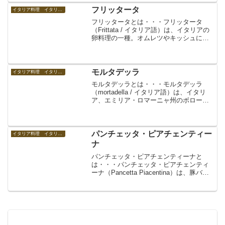
フリッタータ
イタリア料理 イタリアの食べ物
フリッタータとは・・・フリッタータ
（Frittata / イタリア語）は、イタリアの
卵料理の一種。オムレツやキッシュによ
く似た料理で、卵のほか、トマト、パプ
リカ、玉ねぎ、パセリなどの野菜、ハー
ブ類、チーズ、ベーコン、パスタ類など
で作る。魚介...
モルタデッラ
イタリア料理 イタリアの食べ物
モルタデッラとは・・・モルタデッラ
（mortadella / イタリア語）は、イタリ
ア、エミリア・ロマーニャ州のボローニ
ャで伝統的に生産されている豚肉加工食
品。ソーセージの一種。ボローニャ・ソ
ーセージ（ボロニアソーセージ）とも呼
ばれる。細か...
パンチェッタ・ピアチェンティー
イタリア料理 イタリアの食べ物
ナ
パンチェッタ・ピアチェンティーナと
は・・・パンチェッタ・ピアチェンティ
ーナ（Pancetta Piacentina）は、豚バラ
肉を塩漬けにして熟成させた加工品であ
るパンチェッタの中で、エミリア＝ロマ
ーニャ州ピアチェンツァで生産されたも
の。適...