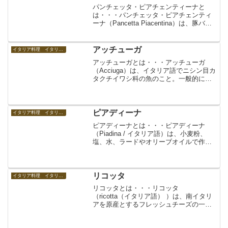
パンチェッタ・ピアチェンティーナと
は・・・パンチェッタ・ピアチェンティ
ーナ（Pancetta Piacentina）は、豚バラ
肉を塩漬けにして熟成させた加工品であ
るパンチェッタの中で、エミリア＝ロマ
ーニャ州ピアチェンツァで生産されたも
アッチューガ
イタリア料理 イタリアの食べ物
の。適...
アッチューガとは・・・アッチューガ
（Acciuga）は、イタリア語でニシン目カ
タクチイワシ科の魚のこと。一般的には
主にカタクチイワシなどを塩漬けにして
発酵・熟成させ、オリーブオイルに浸し
たものがしられる。びん詰や缶詰のほ
か、塩抜きしてからペ...
ピアディーナ
イタリア料理 イタリアの食べ物
ピアディーナとは・・・ピアディーナ
（Piadina / イタリア語）は、小麦粉、
塩、水、ラードやオリーブオイルで作る
生地を薄く伸ばして焼いた無酵母のパ
ン。イタリアの北部ロマーニャ地方の料
理。ルッコラ、プロシュット、チーズ、
野菜などを挟んで食...
リコッタ
イタリア料理 イタリアの食べ物
リコッタとは・・・リコッタ
（ricotta（イタリア語） ）は、南イタリ
アを原産とするフレッシュチーズの一
種。リコッタチーズ。Ricottaは「再＋煮
る」という意味合いで、チーズなどを製