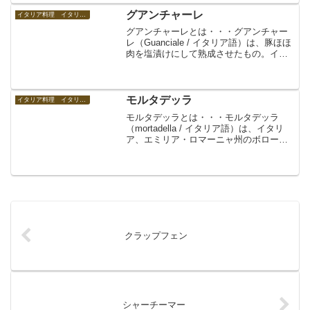
造する過程で生じた乳清（ホエイ）を加
熱して煮詰めて作る...
グアンチャーレ
イタリア料理 イタリアの食べ物
グアンチャーレとは・・・グアンチャー
レ（Guanciale / イタリア語）は、豚ほほ
肉を塩漬けにして熟成させたもの。イタ
リアの食材の一つ。カルボラーナやアマ
トリチャーナなどに用いられる。黒胡椒
やハーブなどで風味づけされているもの
も多い。パ...
モルタデッラ
イタリア料理 イタリアの食べ物
モルタデッラとは・・・モルタデッラ
（mortadella / イタリア語）は、イタリ
ア、エミリア・ロマーニャ州のボローニ
ャで伝統的に生産されている豚肉加工食
品。ソーセージの一種。ボローニャ・ソ
ーセージ（ボロニアソーセージ）とも呼
ばれる。細か...
クラップフェン
シャーチーマー