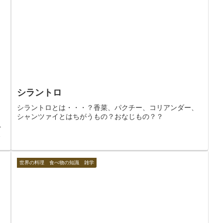
シラントロ
シラントロとは・・・？香菜、パクチー、コリアンダー、
タ
シャンツァイとはちがうもの？おなじもの？？
ペ
世界の料理 食べ物の知識 雑学