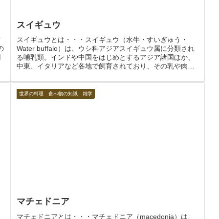
スイギュウ
ツ
スイギュウとは・・・スイギュウ（水牛・すいぎゅう・
の
Water buffalo）は、ウシ科アジアスイギュウ属に分類され
用
る哺乳類。インドや中国をはじめとするアジア諸国ほか、
中東、イタリアなど各地で飼育されており、その乳や肉が
食用となっている。特...
世界の料理 食べ物の知識 雑学
マチェドニア
マチェドニアとは・・・マチェドニア（macedonia）は、