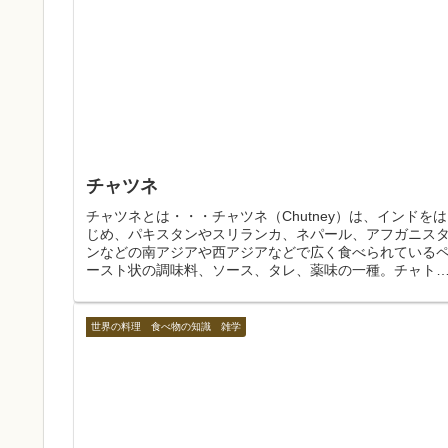
チャツネ
チャツネとは・・・チャツネ（Chutney）は、インドをは
じめ、パキスタンやスリランカ、ネパール、アフガニス
ンなどの南アジアや西アジアなどで広く食べられている
ースト状の調味料、ソース、タレ、薬味の一種。チャト
ニ、チャットニー、チャトゥニ...
世界の料理 食べ物の知識 雑学