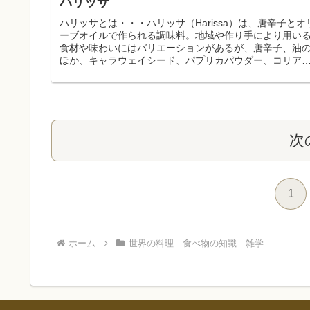
ハリッサ
ハリッサとは・・・ハリッサ（Harissa）は、唐辛子とオ
ーブオイルで作られる調味料。地域や作り手により用い
食材や味わいにはバリエーションがあるが、唐辛子、油
ほか、キャラウェイシード、パプリカパウダー、コリア
ダー、クミン、レモン汁、...
次
1
ホーム
世界の料理 食べ物の知識 雑学