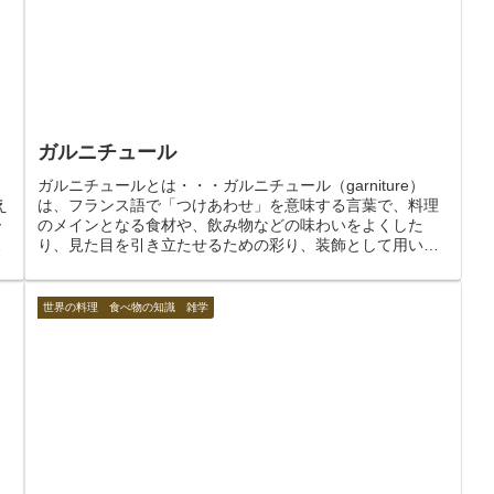
ガルニチュール
ガルニチュールとは・・・ガルニチュール（garniture）
え
は、フランス語で「つけあわせ」を意味する言葉で、料理
ー
のメインとなる食材や、飲み物などの味わいをよくした
り、見た目を引き立たせるための彩り、装飾として用いら
れる食材や物などのこと。ガ...
世界の料理 食べ物の知識 雑学