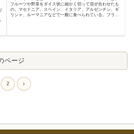
フルーツや野菜をダイス状に細かく切って混ぜ合わせたも
の。マセドニア。スペイン、イタリア、アルゼンチン、ギ
リ
リシャ、ルーマニアなどで一般に食べられている。フラン
る
スでは「マセドワーヌ」と...
の
ン
のページ
次
2
へ