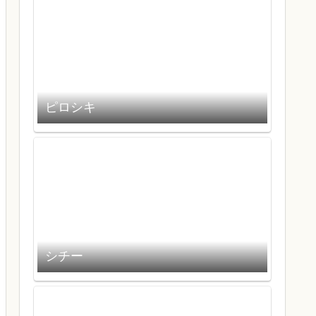
ピロシキ
シチー