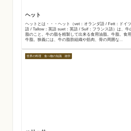
ヘット
ヘットとは・・・ヘット（vet：オランダ語 / Fett：ドイ
語 / Tallow：英語 suet：英語 / Suif：フランス語）は、牛
脂のこと。牛の脂を精製して出来る食用油脂。牛脂。食
牛脂。狭義には、牛の脂肪組織や筋肉、骨の周囲な...
世界の料理 食べ物の知識 雑学