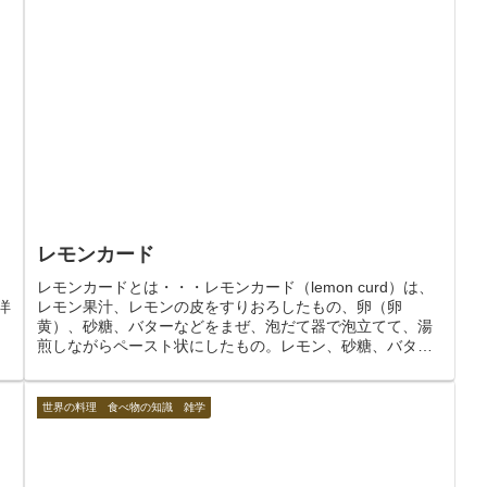
レモンカード
レモンカードとは・・・レモンカード（lemon curd）は、
西洋
レモン果汁、レモンの皮をすりおろしたもの、卵（卵
黄）、砂糖、バターなどをまぜ、泡だて器で泡立てて、湯
煎しながらペースト状にしたもの。レモン、砂糖、バタ
ー、卵から作られる、酸味のあ...
世界の料理 食べ物の知識 雑学