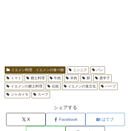
イエメン料理 イエメンの食べ物
ニンニク
パン
トマト
郷土料理
牛肉
羊肉
卵
唐辛子
イエメンの郷土料理
伝統
イエメンの食文化
ハーブ
ジャガイモ
スープ
シェアする
X
Facebook
はてブ