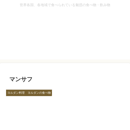
世界各国、各地域で食べられている魅惑の食べ物・飲み物
マンサフ
ヨルダン料理 ヨルダンの食べ物