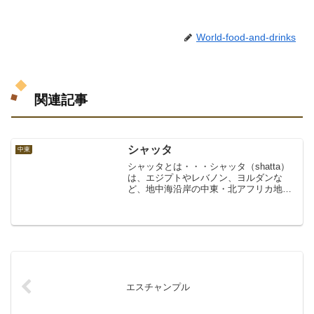
World-food-and-drinks
関連記事
シャッタ
中東
シャッタとは・・・シャッタ（shatta）
は、エジプトやレバノン、ヨルダンな
ど、地中海沿岸の中東・北アフリカ地域
で好まれるホットチリソース（唐辛子の
入った辛いソース）の一種。唐辛子を主
な材料にハーブやビネガー（酢）、レモ
ンジュース、塩、水な...
エスチャンプル