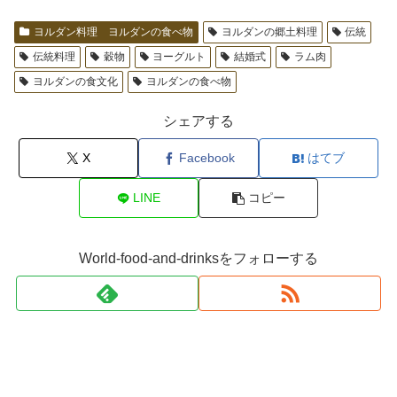
ヨルダン料理 ヨルダンの食べ物
ヨルダンの郷土料理
伝統
伝統料理
穀物
ヨーグルト
結婚式
ラム肉
ヨルダンの食文化
ヨルダンの食べ物
シェアする
X
Facebook
はてブ
LINE
コピー
World-food-and-drinksをフォローする