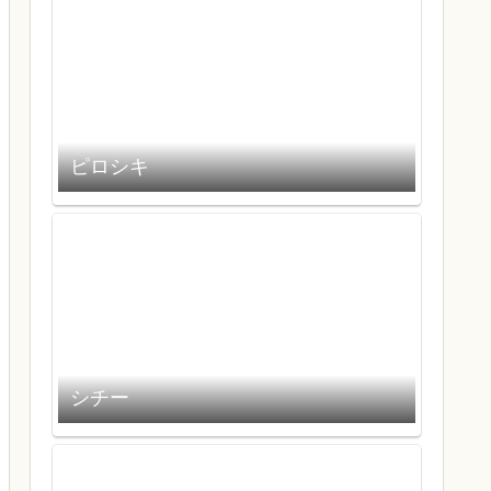
ピロシキ
シチー