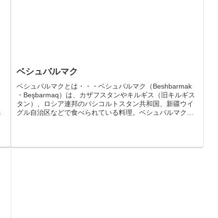
ベシュバルマク
ベシュバルマクとは・・・ベシュバルマク（Beshbarmak
・Beşbarmaq）は、カザフスタンやキルギス（旧キルギス
タン）、ロシア連邦のバシコルトスタン共和国、新疆ウイ
グル自治区などで食べられている料理。ベシュバルマクと
ジ
は「五本の指」...
ト
身