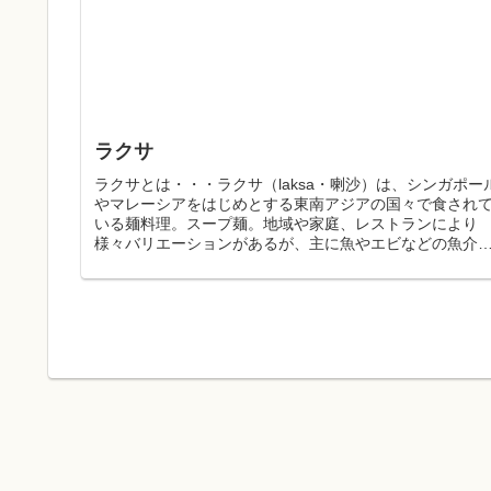
ラクサ
ラクサとは・・・ラクサ（laksa・喇沙）は、シンガポー
やマレーシアをはじめとする東南アジアの国々で食され
いる麺料理。スープ麺。地域や家庭、レストランにより
様々バリエーションがあるが、主に魚やエビなどの魚介
らとった出汁とココナツミルク...