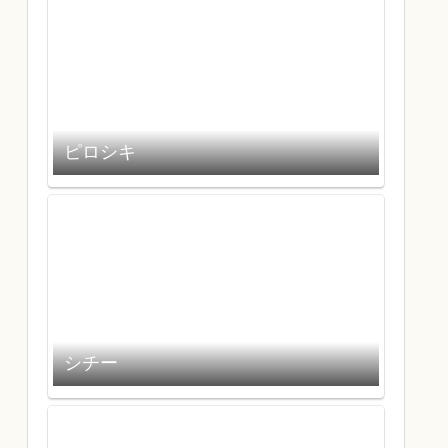
ピロシキ
シチー