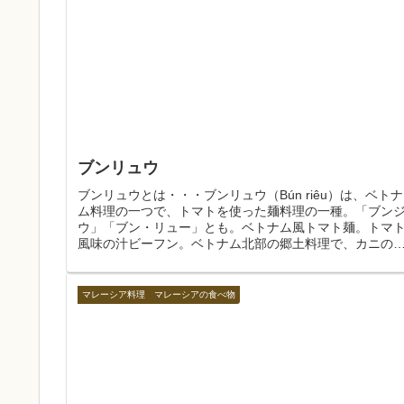
ブンリュウ
ブンリュウとは・・・ブンリュウ（Bún riêu）は、ベトナ
ム料理の一つで、トマトを使った麺料理の一種。「ブン
ウ」「ブン・リュー」とも。ベトナム風トマト麺。トマ
風味の汁ビーフン。ベトナム北部の郷土料理で、カニの
をのせたものを「Bún ...
マレーシア料理 マレーシアの食べ物