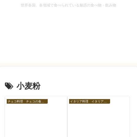
世界各国、各地域で食べられている魅惑の食べ物・飲み物
小麦粉
チェコ料理 チェコの食べ物
イタリア料理 イタリアの食べ物