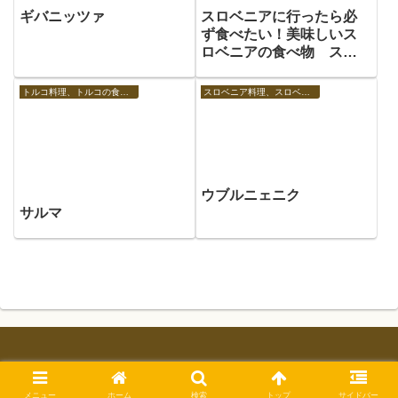
ギバニッツァ
スロベニアに行ったら必
ず食べたい！美味しいス
ロベニアの食べ物 スロ
ベニア料理
トルコ料理、トルコの食べ物
スロベニア料理、スロベニアの食べ物
ウブルニェニク
サルマ
© 2025 世界の食べ物用語辞典. All Rights Reserved.
メニュー
ホーム
検索
トップ
サイドバー