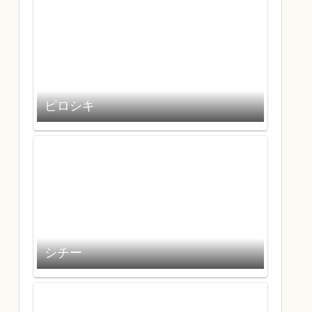
ピロシキ
シチー